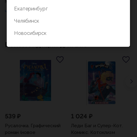
МИСТИКА (ДО 16 ЛЕТ)
Екатеринбург
Челябинск
Новосибирск
Рекомендации для вас
539 ₽
1 024 ₽
Русалочка. Графический
Леди Баг и Супер-Кот.
роман (новое
Комикс. Котоклизм