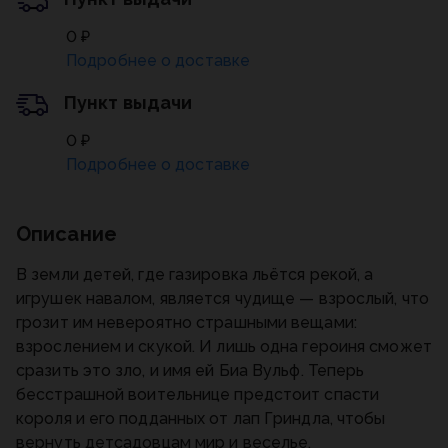
0 ₽
Подробнее о доставке
Пункт выдачи
0 ₽
Подробнее о доставке
Описание
В земли детей, где газировка льётся рекой, а
игрушек навалом, является чудище — взрослый, что
грозит им невероятно страшными вещами:
взрослением и скукой. И лишь одна героиня сможет
сразить это зло, и имя ей Биа Вульф. Теперь
бесстрашной воительнице предстоит спасти
короля и его подданных от лап Гриндла, чтобы
вернуть детсадовцам мир и веселье.