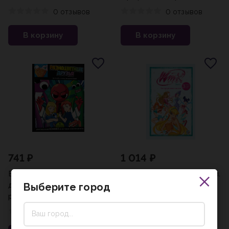
0 отзывов
0 отзывов
В корзину
В корзину
741 ₽
1 014 ₽
Выпуск 1. Разноцветные
Winx. За пределами магии.
друзья. 5 ночей в парке
Комикс. Том 3
Выберите город
развлечений
0 отзывов
0 отзывов