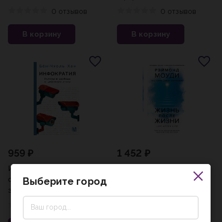
мудрости
0 отзывов
0 отзывов
В корзину
В корзину
959 ₽
1 452 ₽
Инфократия. Истина и
Жизнь после жизни:
свобода в цифровую
Самое полное
Выберите город
эпоху
исследование феномена
продолжения жизни
0 отзывов
0 отзывов
после смерти