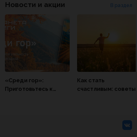
Новости и акции
В раздел
«Среди гор»:
Как стать
Приготовьтесь к
счастливым: советы
путешествию, где
психологов и велики
реальность
умов
смешивается с
невозможным.
Премьера нового