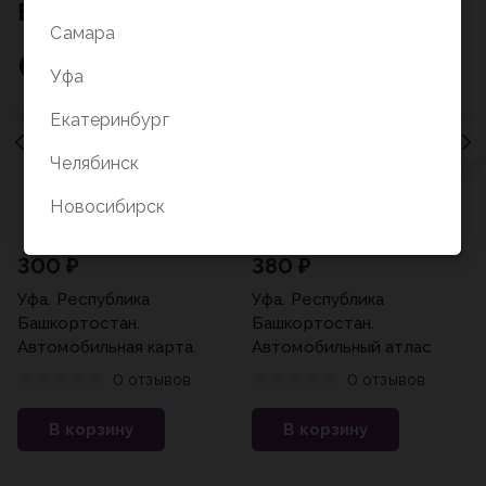
Бестселлеры
Самара
Бестселлер
Бестселлер
Уфа
Екатеринбург
Челябинск
Новосибирск
300 ₽
380 ₽
Уфа. Республика
Уфа. Республика
Башкортостан.
Башкортостан.
Автомобильная карта.
Автомобильный атлас
0 отзывов
0 отзывов
В корзину
В корзину