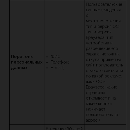
Пользовательские
данные (сведения
о
местоположении;
тип и версия ОС;
тип и версия
Браузера; тип
устройства и
разрешение его
экрана; источник
Перечень
ФИО;
откуда пришел на
персональных
Телефон;
сайт пользователь;
данных
E-mail;
с какого сайта или
по какой рекламе;
язык ОС и
Браузера; какие
страницы
открывает и на
какие кнопки
нажимает
пользователь; ip-
адрес.)
В течение 30 дней