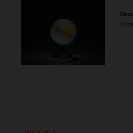
Опи
Описа
Раздел не найден