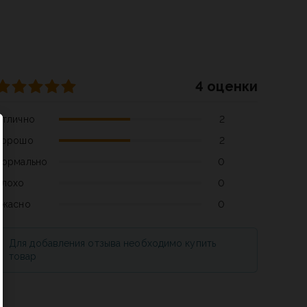
4 оценки
Отлично
2
Хорошо
2
Нормально
0
Плохо
0
Ужасно
0
Для добавления отзыва необходимо купить
товар