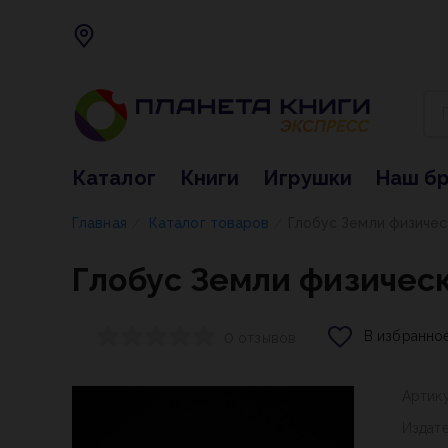
Каталог
Книги
Игрушки
Наш б
Главная
Каталог товаров
Глобус Земли физичес
/
/
Глобус Земли физичес
В избранно
0 отзывов
Артик
Издат