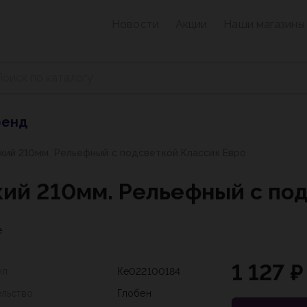
Новости
Акции
Наши магазины
ренд
кий 210мм. Рельефный с подсветкой Классик Евро
кий 210мм. Рельефный с по
е
1 127 ₽
ул
Ке022100184
ельство
Глобен