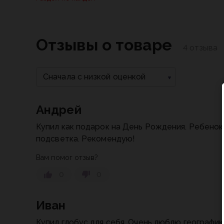
Отзывы о товаре
4 отзыва
Сначала с низкой оценкой
Андрей
Купил как подарок на День Рождения. Ребенок
подсветка. Рекомендую!
Вам помог отзыв?
0
0
Иван
Купил глобус для себя. Очень люблю географию