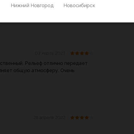
Нижний Новгород
Новосибирск
тичный, может даже слишком.
ь некоторые детали)
03 марта 2023
чественный. Рельеф отлично передает
лняет общую атмосферу. Очень
28 апреля 2022