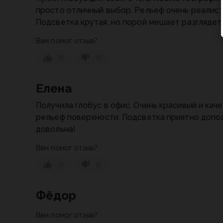
просто отличный выбор. Рельеф очень реалис
Подсветка крутая, но порой мешает разглядет
Вам помог отзыв?
0
0
Елена
Получила глобус в офис. Очень красивый и ка
рельеф поверхности. Подсветка приятно допо
довольна!
Вам помог отзыв?
0
0
Фёдор
Вам помог отзыв?