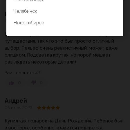
Челябинск
Иван
07 июня 2023
Новосибирск
Купил глобус для себя. Очень люблю географию и
путешествия, так что это был просто отличный
выбор. Рельеф очень реалистичный, может даже
слишком. Подсветка крутая, но порой мешает
разглядеть некоторые детали)
Вам помог отзыв?
0
0
Андрей
05 июня 2023
Купил как подарок на День Рождения. Ребенок был
в восторге, особенно нравится подсветка.