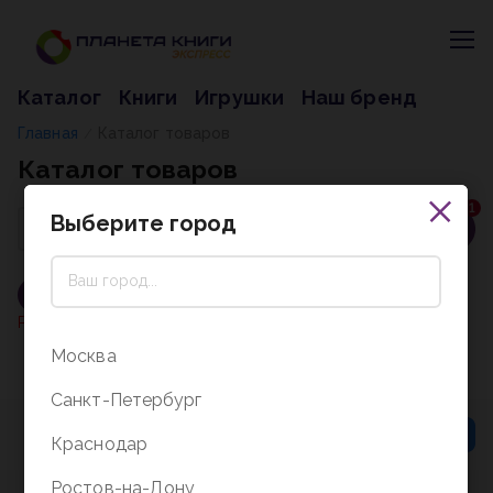
Каталог
Книги
Игрушки
Наш бренд
Главная
Каталог товаров
/
Каталог товаров
1
Выберите город
По умолчанию
Цена -
Очистить все
Раздел не найден
Москва
Санкт-Петербург
Краснодар
Ростов-на-Дону