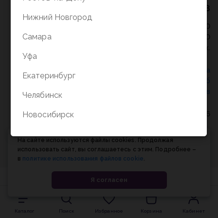
8 (800) 5000-338
Нижний Новгород
Режим работы - 9:30-20:00
Самара
в выходные и праздники - 10:00-19:00
без перерыва и выходных.
Уфа
Политика конфиденциальности
/
СОГЛАСИЕ на
Екатеринбург
обработку персональных данных
/
Соглашение об
использовании cookie-файлов
Челябинск
© Планета книги, 1998-2026
Новосибирск
На сайте используются файлы cookies. Продолжая
использовать сайт, вы соглашаетесь с этим. Подробнее –
в
политике использования файлов cookie
.
Я согласен
Каталог
Поиск
Избранное
Корзина
Кабинет