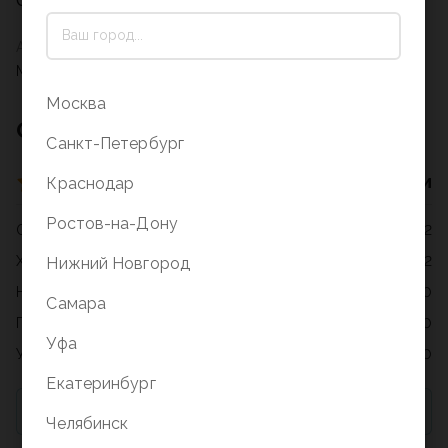
Описание на стадии заполнения
Артикул
M-7900-70
Москва
Отзывы о товаре
Санкт-Петербург
4 оценки
Краснодар
Ростов-на-Дону
Отлично
2
Хорошо
2
Нижний Новгород
Нормально
0
Самара
Плохо
0
Уфа
Ужасно
0
Екатеринбург
Для добавления отзыва необходимо купить товар
Челябинск