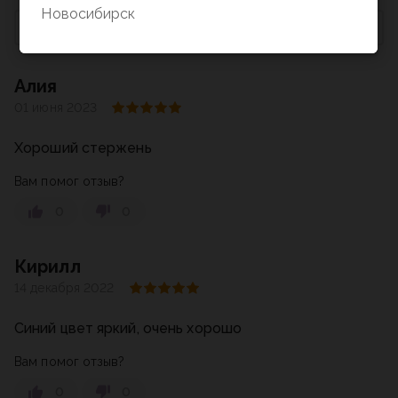
Новосибирск
Сначала с низкой оценкой
Алия
01 июня 2023
Хороший стержень
Вам помог отзыв?
0
0
Кирилл
14 декабря 2022
Синий цвет яркий, очень хорошо
Вам помог отзыв?
0
0