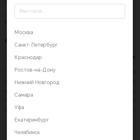
Описание на стадии заполнения
Артикул
M-7900-70
Москва
Отзывы о товаре
Санкт-Петербург
4 оценки
Краснодар
Ростов-на-Дону
Отлично
2
Хорошо
2
Нижний Новгород
Нормально
0
Самара
Плохо
0
Уфа
Ужасно
0
Екатеринбург
Для добавления отзыва необходимо купить товар
Челябинск