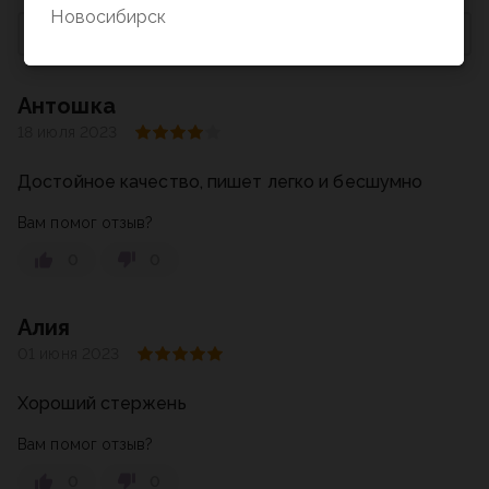
Новосибирск
По умолчанию
Антошка
18 июля 2023
Достойное качество, пишет легко и бесшумно
Вам помог отзыв?
0
0
Алия
01 июня 2023
Хороший стержень
Вам помог отзыв?
0
0