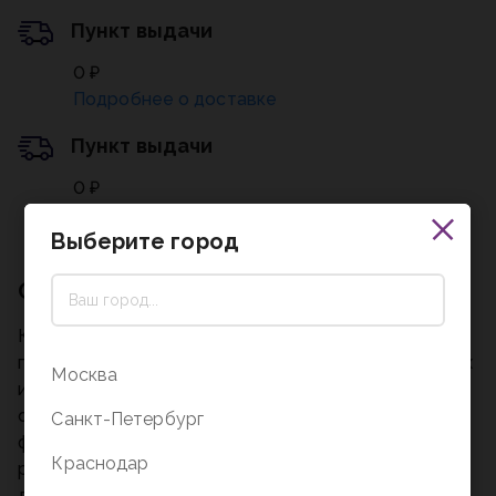
Пункт выдачи
0 ₽
Подробнее о доставке
Пункт выдачи
0 ₽
Подробнее о доставке
Выберите город
Описание
Красочные книги с иллюстрациями и пошаговыми
пояснениями позволят детям без помощи взрослых
Москва
изготовить удивительные забавные поделки и
сувениры из глины, цветного картона, разной
Санкт-Петербург
фактуры камешков, гравия, песка, бусин, пуговиц,
Краснодар
ракушек, кусочков цветного поролона и других
доступных материалов. Обо всём этом и не только