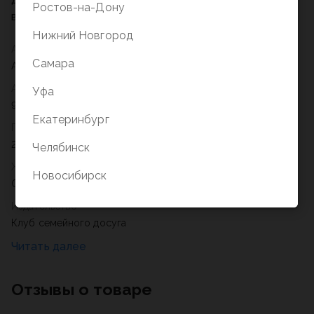
Ростов-на-Дону
в книге Мастерим из глины (Анна Ллимос Пломер)
Нижний Новгород
Автор
Самара
Анна Ллимос Пломер
Артикул
Уфа
978-5-9910-2495-2
Екатеринбург
Год
2013
Челябинск
Жанр
Новосибирск
Сделай сам (детск-юнош.)
Издательство
Клуб семейного досуга
Отзывы о товаре