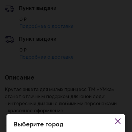
Пункт выдачи
0 ₽
Подробнее о доставке
Пункт выдачи
0 ₽
Подробнее о доставке
Описание
Крутая анкета для милых принцесс ТМ «УМка»
станет отличным подарком для юной леди:
- интересный дизайн с любимыми персонажами
- красочное оформление
- анкеты для друзей
Выберите город
- обложка на скрепке
- удобный небольшой размер