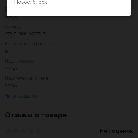
Новосибирск
Вес
0,048
Артикул
978-5-506-09576-7
Возрастное ограничение
0+
Издательство
УМКА
Издательский бренд
УМКА
Отзывы о товаре
Нет оценок