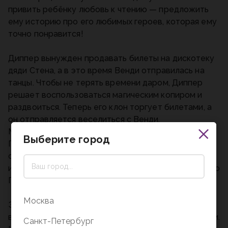
привить ребёнку любовь к чтению — предложить
ему историю про его любимых героев, которая ему
точно понравится!
Диппер вынужден продавать билеты на дискотеку
дяди Стена, а в это время Венди отправилась на
танцы. Чтобы не терять времени даром, Диппер
решает воспользоваться магическим копиром и
раздвоиться. Теперь его клон торгует билетами, а
он отправляется веселиться с Венди.
Мэйбл соглашается пойти на свидание с Малышом
Выберите город
Гидеоном. Вот только она не ожидала, что тот
окажется таким приставучим. И как ей теперь
избавиться от назойливого внимания, тем более что
Гидеон кажется себе на уме?
Москва
Эта история, конечно же, о приключениях и
веселье, но ещё и об ответственности и честности.
Санкт-Петербург