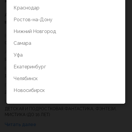
И о самых жутких поклонниках на свете!
Краснодар
А для самых преданных поклонников сериала
Ростов-на-Дону
внутри издани
Нижний Новгород
Вес
0,19
Самара
Артикул
Уфа
978-5-699-98887-7
Екатеринбург
Возрастное ограничение
12+
Челябинск
Год
Новосибирск
2017
Жанр
ДЕТСКАЯ И ПОДРОСТКОВАЯ ФАНТАСТИКА, ФЭНТЕЗИ,
МИСТИКА (ДО 16 ЛЕТ)