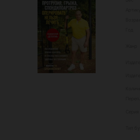
Артик
Возра
Год
Жанр
Издат
Издат
Колич
Переп
Серия
Тип б