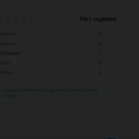
Нет оценок
Отлично
0
Хорошо
0
Нормально
0
Плохо
0
Ужасно
0
Для добавления отзыва необходимо купить
товар