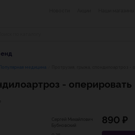
Новости
Акции
Наши магазины
ренд
Популярная медицина
Протрузия, грыжа, спондилоартроз - 
/
ндилоартроз - оперировать 
е
890 ₽
Сергей Михайлович
Бубновский
0,38