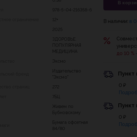
В корзи
ул
978-5-04-216358-6
стное ограничение
12+
В наличии:
в 0
2025
Совмест
ЗДОРОВЬЕ.
ПОПУЛЯРНАЯ
универс
МЕДИЦИНА
до 10 %
ельство
Эксмо
Издательство
Пункт
ельский бренд
"Эксмо"
0 ₽
ество страниц
272
Подроб
лет
7БЦ
Пункт
Живем по
Бубновскому
0 ₽
Бумага офсетная
Подроб
умаги
84/80