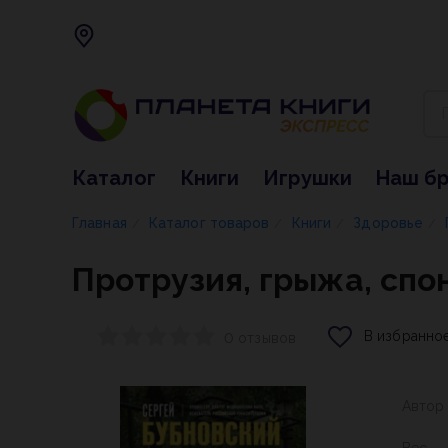
Каталог
Книги
Игрушки
Наш б
Главная
Каталог товаров
Книги
Здоровье
/
/
/
/
Протрузия, грыжа, спо
В избранно
0 отзывов
Автор
Вес