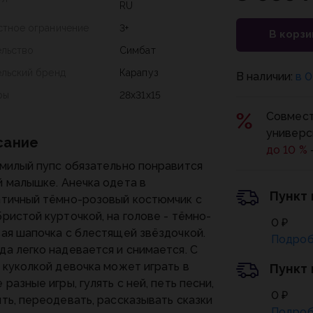
RU
стное ограничение
3+
В корзи
ельство
Симбат
ельский бренд
Карапуз
В наличии:
в 0
ры
28x31x15
Совмест
универс
сание
до 10 %
милый пупс обязательно понравится
 малышке. Анечка одета в
Пункт
тичный тёмно-розовый костюмчик с
ристой курточкой, на голове - тёмно-
0 ₽
ая шапочка с блестящей звёздочкой.
Подроб
а легко надевается и снимается. С
 куколкой девочка может играть в
Пункт
 разные игры, гулять с ней, петь песни,
0 ₽
ть, переодевать, рассказывать сказки
Подроб