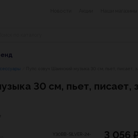
Новости
Акции
Наши магазины
ренд
ксессуары
Пупс озвуч Шаинский музыка 30 см, пьет, писает, з
/
зыка 30 см, пьет, писает, з
е
3 056 
Y30BB-SILVER-24-
ул