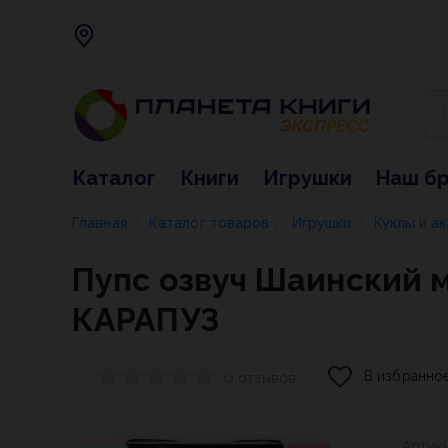
Каталог
Книги
Игрушки
Наш б
Главная
Каталог товаров
Игрушки
Куклы и а
/
/
/
Пупс озвуч Шаинский му
КАРАПУЗ
В избранно
0 отзывов
Артик