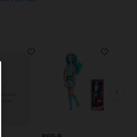
899 ₽
433 ₽