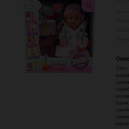
Возра
Издат
Издат
Разме
Опи
Этот 
вашей
симпа
сереб
розов
Одежд
такой
самые
корми