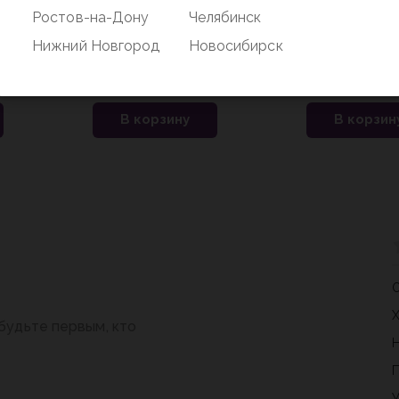
Ростов-на-Дону
Челябинск
 и ноги
Кукла неозвуч 23 см,
Кукла 29см ba
Нижний Новгород
Новосибирск
. КАРАПУЗ
коробка с окошком No
ноги сгиб., бл
name
вов
0 отзывов
0 
В корзину
В корзин
будьте первым, кто