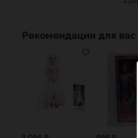
и укл
Рекомендации для вас
1 086 ₽
899 ₽