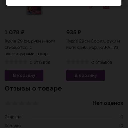
1 078 ₽
935 ₽
Кукла 29 см, руки и ноги
Кукла 29см София, руки и
сгибаются, с
ноги сгиб., кор. КАРАПУЗ
аксессуарами, в кор.
КАРАПУЗ
0 отзывов
0 отзывов
В корзину
В корзину
Отзывы о товаре
Нет оценок
Отлично
0
Хорошо
0