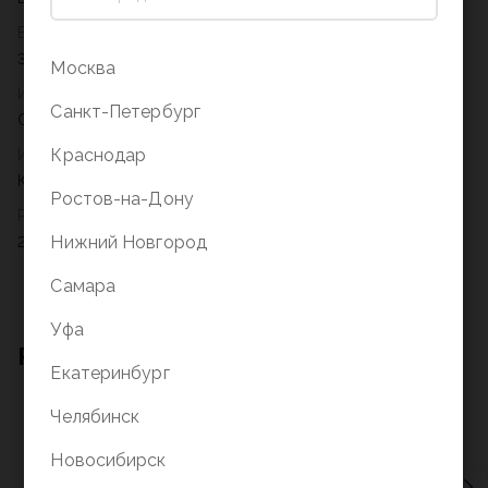
Возрастное ограничение
3+
Москва
Издательство
Санкт-Петербург
Симбат
Краснодар
Издательский бренд
Карапуз
Ростов-на-Дону
Размеры
Нижний Новгород
23x36x8
Самара
Уфа
Рекомендации для вас
Екатеринбург
Челябинск
Новосибирск