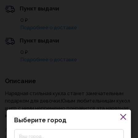
Пункт выдачи
0 ₽
Подробнее о доставке
Пункт выдачи
0 ₽
Подробнее о доставке
Описание
Нарядная стильная кукла станет замечательным
подарком для девочки.Юным любительницам кукол
и игр с ними непременно понравится эта нарядная
красавица.
Выберите город
Артикул
LG30-NS-DRESS-RU