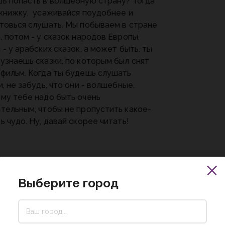
ь попасть в волшебную страну? Тогда
книжку, усаживайся поудобнее и
товься слушать. Мы побываем в стране
, потом - у сказок народов Европы,
 - у арабских сказок, а может быть, ты
узнаешь сказки, по которым был снят
фильм. Когда ты будешь слушать
и, не забудь, что они - волшебные,
му тебе надо быть очень
тельным, чтобы не пропустить какое-
ь чудо. Ну, давай скорее читать!
Выберите город