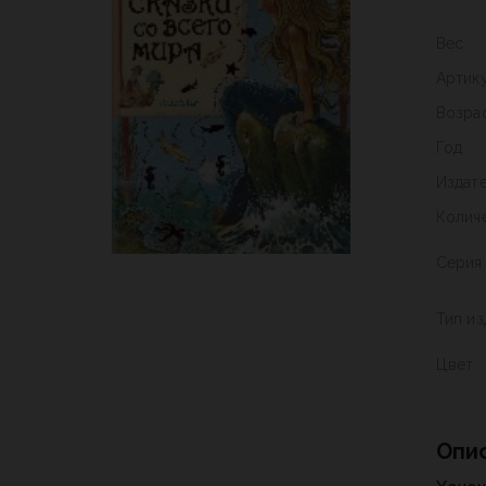
Вес
Артик
Возра
Год
Издат
Колич
Серия
Тип из
Цвет
Опи