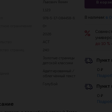
Львович Яхнин
В корзи
1,123
В наличии:
в 0
ул
978-5-17-084458-6
стное ограничение
0+
Совмест
2026
универс
ельство
АСТ
до 10 %
ество страниц
240
Золотые страницы
Пункт
детской классики
0 ₽
Адаптированный /
дания
Подроб
облегчённый текст
Голубой
Пункт
0 ₽
Подроб
сание