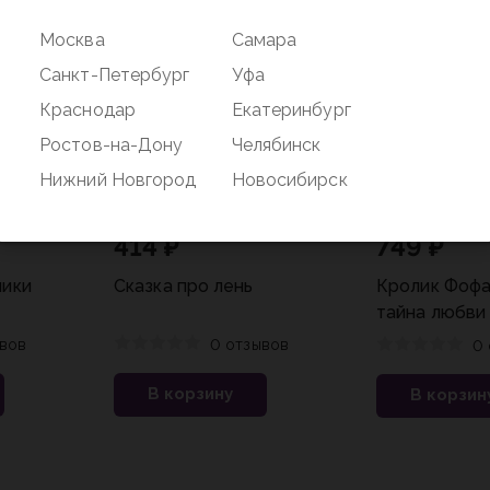
Москва
Самара
Санкт-Петербург
Уфа
Краснодар
Екатеринбург
Ростов-на-Дону
Челябинск
Нижний Новгород
Новосибирск
414 ₽
749 ₽
ики
Сказка про лень
Кролик Фофа
тайна любви
вов
0 отзывов
0 
В корзину
В корзин