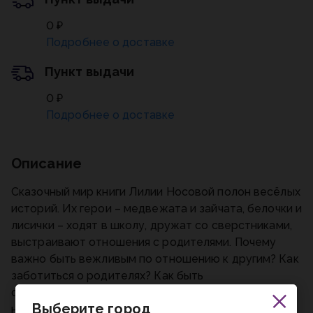
0 ₽
Подробнее о доставке
Пункт выдачи
0 ₽
Подробнее о доставке
Описание
Сказочный мир книги Лилии Носовой полон весёлых
историй. Их герои – медвежата и зайчата, белочки и
лисички – ходят в школу, дружат со сверстниками,
выстраивают отношения с родителями. Почему
важно быть вежливым по отношению к другим? Как
заботиться о родителях? Как быть
самостоятельным? В добрых сказках ребёнок
Выберите город
найдёт все ответы!