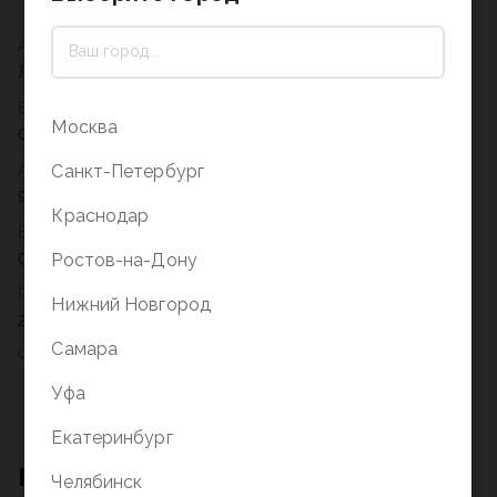
Автор
Лилия Носова
Вес
Москва
0,842
Санкт-Петербург
Артикул
978-5-389-26349-9
Краснодар
Возрастное ограничение
Ростов-на-Дону
0+
Год
Нижний Новгород
2024
Самара
Уфа
Екатеринбург
Рекомендации для вас
Челябинск