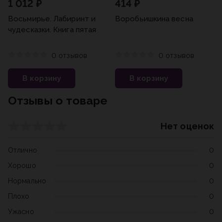
1 012 ₽
414 ₽
Восьмирье. Лабиринт и
Воробьишкина весна
чудесказки. Книга пятая
0 отзывов
0 отзывов
В корзину
В корзину
Отзывы о товаре
Нет оценок
Отлично
0
Хорошо
0
Нормально
0
Плохо
0
Ужасно
0