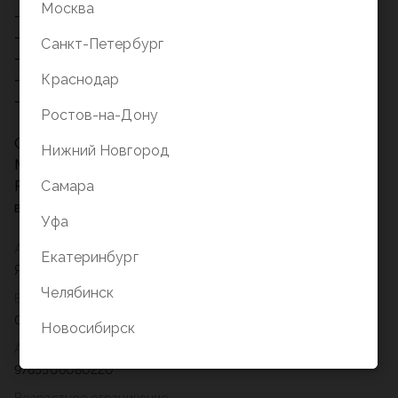
Москва
- образное мышление
- визуальное восприятие
Санкт-Петербург
- внимание
- память
Краснодар
- речь
Ростов-на-Дону
Объём: 16 стр. Формат: 145 х 195 мм.
Нижний Новгород
Материал: офсетная бумага.
Рекомендовано детям старшего дошкольного
Самара
возраста.
Уфа
Автор
Екатеринбург
Якоб Гримм, Вильгельм Гримм
Челябинск
Вес
0,019
Новосибирск
Артикул
9785506080220