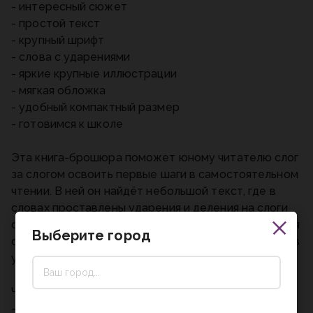
- интересный сюжет
- простой текст
- крупный шрифт
- слова с ударениями
- яркие крупные иллюстрации
- мягкая обложка
- удобный компактный размер
- готовимся к школе
Эта книга-брошюра поможет юному читателю слог
за слогом освоить первые шаги в самостоятельном
чтении. В ней он найдёт небольшой текст, где в
словах проставлены ударения и деления на слоги
согласно школьной программе. Знаменитая история
Выберите город
от самых известных немецких братьев-сказочников
увлечёт ребёнка в волшебную страну книг.
Читая книгу ТМ «УМка», ребёнок будет развивать:
- навык чтения