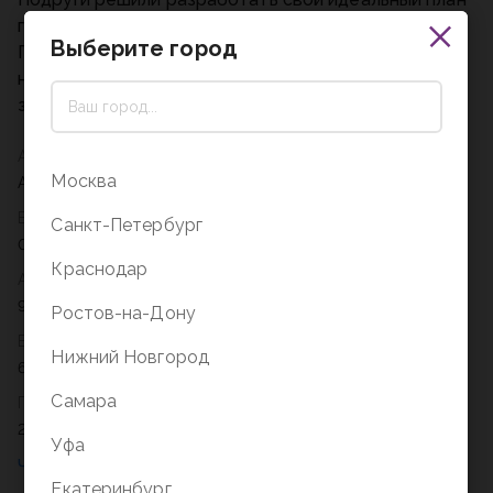
по спасению самого важного дня в году.
Выберите город
Получится ли у Софии и Евы сделать этот день
незабываемым? И суждено ли исполниться самому
заветному желанию Алисы?
Автор
Москва
Ана Пунсет
Вес
Санкт-Петербург
0,672
Краснодар
Артикул
978-5-17-151364-1
Ростов-на-Дону
Возрастное ограничение
Нижний Новгород
6+
Самара
Год
2025
Уфа
Екатеринбург