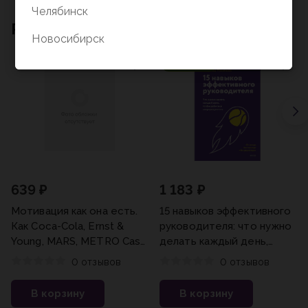
Челябинск
Рекомендации для вас
Новосибирск
Новинка
639 ₽
1 183 ₽
Мотивация как она есть.
15 навыков эффективного
Как Coca-Cola, Ernst &
руководителя: что нужно
Young, MARS, METRO Cash
делать каждый день,
& Carry вдохновляют
чтобы добиться
0 отзывов
0 отзывов
сотрудников
сверхрезультата
Кожевникова Т.Ю.
В корзину
В корзину