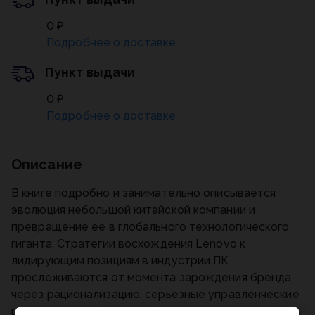
0 ₽
Подробнее о доставке
Пункт выдачи
0 ₽
Подробнее о доставке
Описание
В книге подробно и занимательно описывается
эволюция небольшой китайской компании и
превращение ее в глобального технологического
гиганта. Стратегии восхождения Lenovo к
лидирующим позициям в индустрии ПК
прослеживаются от момента зарождения бренда
через рационализацию, серьезные управленческие
решения, подобные приобретению «американской