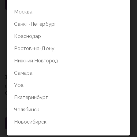
В корзину
В корзину
Москва
Санкт-Петербург
Краснодар
Ростов-на-Дону
Нижний Новгород
Самара
1 053 ₽
530 ₽
Уфа
Самая страшная книга.
Страна радости
Сказочный кошмар
Екатеринбург
Челябинск
0 отзывов
0 отзывов
Новосибирск
В корзину
В корзину