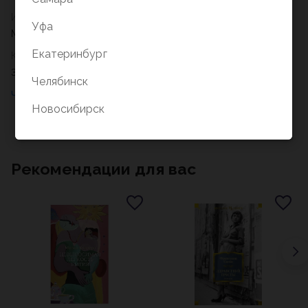
Издательство
Уфа
МИФ
Екатеринбург
Количество страниц
320
Челябинск
Новосибирск
Рекомендации для вас