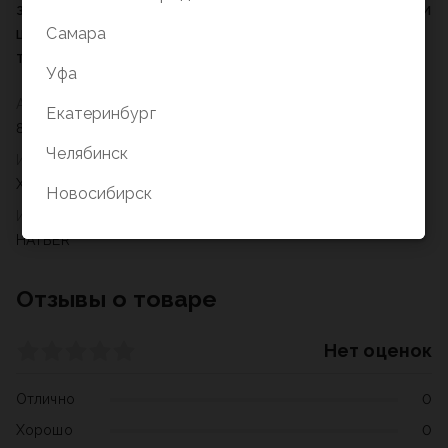
заметок, а также студентам для записи лекций. 5-ти
цветный блок поможет разделять записи по
Самара
тематическим рубрикам.
Уфа
Артикул
Екатеринбург
80ББ4лофВ1_30343
Челябинск
Издательство
Хатбер
Новосибирск
Издательский бренд
HATBER
Отзывы о товаре
Нет оценок
Отлично
0
Хорошо
0