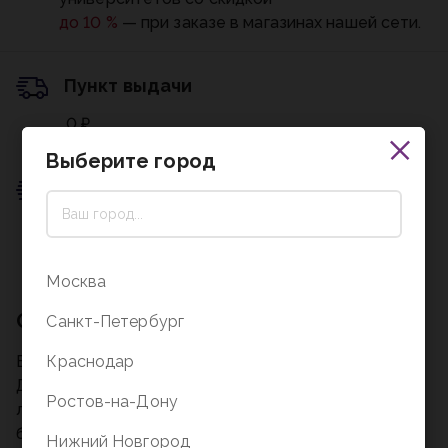
до 10 %
— при заказе в магазинах нашей сети.
Пункт выдачи
0 ₽
Подробнее о доставке
Выберите город
Пункт выдачи
0 ₽
Подробнее о доставке
Москва
Описание
Санкт-Петербург
Бизнес-блокнот А4 формата (210х290 мм).
Краснодар
Дополнена спецэффектами в виде матовой
Ростов-на-Дону
ламинации и 3D фольги. Стильный и универсальный
бизнес-блокнот подойдёт для важных записей и
Нижний Новгород