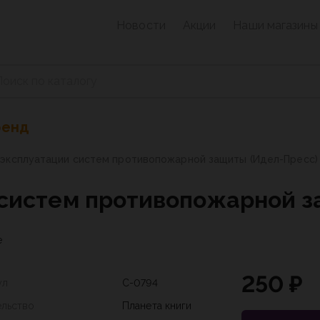
Новости
Акции
Наши магазины
ренд
эксплуатации систем противопожарной защиты (Идел-Пресс)
систем противопожарной з
е
250 ₽
ул
С-0794
ельство
Планета книги