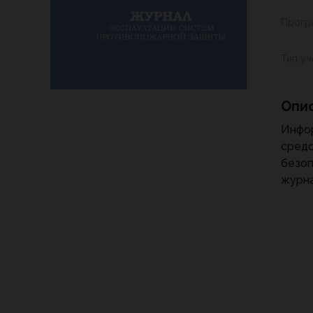
Прогр
Тип у
Опи
Инфор
сред
безоп
журна