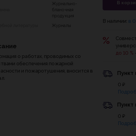
В корзи
Журнально-
амма
бланочная
продукция
В наличии:
в 0
чебной литературы
Журналы
Совмест
сание
универс
до 10 %
мация о работах, проводимых со
ствами обеспечения пожарной
асности и пожаротушения, вносится в
Пункт
л.
0 ₽
Подроб
Пункт
0 ₽
Подроб