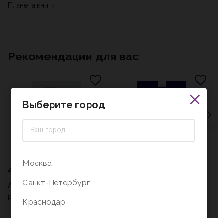
Планета книги
Рекомендации для вас
Выберите город
Москва
450 ₽
258 ₽
Санкт-Петербург
Амбулаторная карта
Журнал регистрации
ребенка Форма №112
инструктажа по технике
Краснодар
безопасности