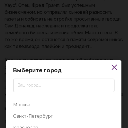
Хаус". Отец, Фред Трамп, был успешным
бизнесменом, но отправлял сыновей разносить
газеты и собирать на стройке просыпанные гвозди.
Сам Дональд, наследник и продолжатель
семейного бизнеса, изменил облик Манхэттена. В
то же время, он останется в памяти современников
как телезвезда, плейбой и президент…
Кто же он: визионер, отрицающий собственные
заявления, или провидец, знающий о будущем
Выберите город
мира? Верить ли его словам, или стоит
воспринимать их как эпатажные шутки? Человек
образованный и целеустремленный, опасный,
хитрый и харизматичный, - Трамп вызывает спорные
чувства как у соотечественников, так и у людей по
Москва
всему миру.
Санкт-Петербург
Предлагаем читателю погрузиться в американскую
Краснодар