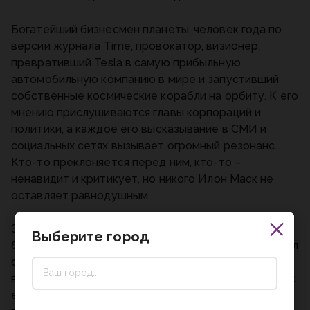
Богатейший бизнесмен планеты, человек года по
версии журнала Time, провокатор, визионер,
превративший Tesla в самую прибыльную
автомобильную компанию в мире и запустивший
собственные космические корабли на орбиту. К его
мнению прислушиваются главы корпораций и
политики, а каждое его высказывание в СМИ и
социальных сетях вызывает огромный резонанс.
Кто-то преклоняется перед ним, кто-то –
ненавидит и критикует, но никого Илон Маск не
оставляет равнодушным.
Знаменитый журналист Уолтер Айзексон, автор
Выберите город
биографии Стива Джобса, почти неразлучно провел
с Маском два года, посещая с ним все личные
встречи и деловые мероприятия. Он побеседовал с
его родными и друзьями, бывшими и нынешними