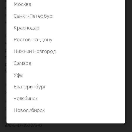
возлюбленными, коллегами и врагами, чтобы
Москва
составить наиболее полный и беспристрастный
портрет одного из самых влиятельных и
Санкт-Петербург
неоднозначных героев нашего времени.
Краснодар
Что же сформировало этого незаурядного
Ростов-на-Дону
человека? Чем он руководствуется, принимая
решения, влияющие, возможно, на судьбу всей
Нижний Новгород
планеты? И кто же Илон Маск все-таки на самом
Самара
деле – гений или злодей? На все эти вопросы
Уолтер Айзексон ищет ответы в своей книге.
Уфа
Автор
Екатеринбург
Уолтер Айзексон
Челябинск
Вес
1,010
Новосибирск
Артикул
978-5-17-160875-0