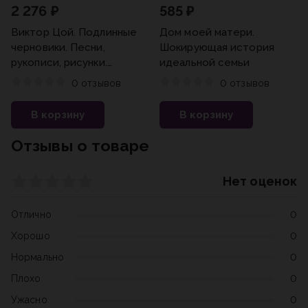
2 276 ₽
585 ₽
Виктор Цой. Подлинные
Дом моей матери.
черновики. Песни,
Шокирующая история
рукописи, рисунки.
идеальной семьи
Памятный альбом
0 отзывов
0 отзывов
В корзину
В корзину
Отзывы о товаре
Нет оценок
Отлично
0
Хорошо
0
Нормально
0
Плохо
0
Ужасно
0