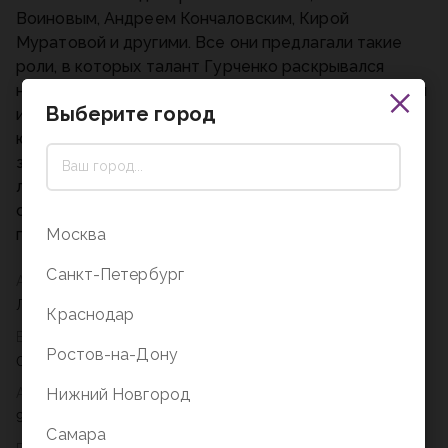
Воиновым, Андреем Кончаловским, Кирой
Муратовой и другими. Все они предлагали такие
роли, в которых талант Гурченко раскрывался
необыкновенно и многогранно. Также раскрылся он
Выберите город
и в книге «Люся, стоп!», где она увлеченно и с
юмором рассказывает о жизни, съемках,
знаменитых людях и, конечно, о своей семье и
любимых внуках. Она была по-настоящему
счастливой женщиной и этим счастьем щедро
Москва
поделилась с читателем.
Санкт-Петербург
Автор
Людмила Гурченко
Краснодар
Вес
Ростов-на-Дону
0,411
Нижний Новгород
Артикул
978-5-17-154920-6
Самара