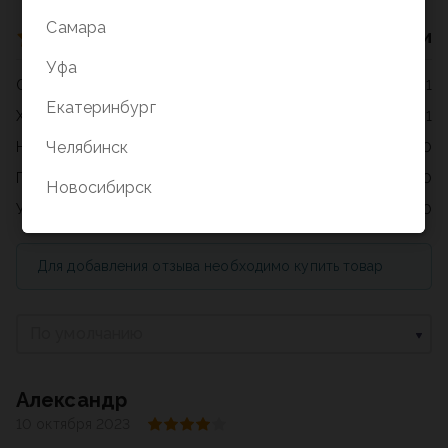
Самара
2 оценки
Уфа
Отлично
1
Екатеринбург
Хорошо
1
Челябинск
Нормально
0
Плохо
0
Новосибирск
Ужасно
0
Для добавления отзыва необходимо купить товар
По умолчанию
Александр
10 октября 2023