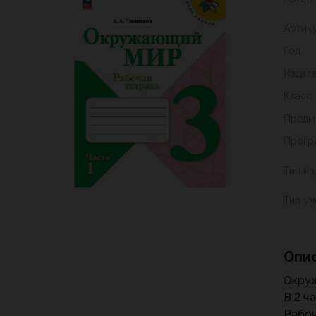
Артик
Год
Издат
Класс
Предм
Прогр
Тип из
Тип у
Опи
Окруж
В 2 ч
Рабоч