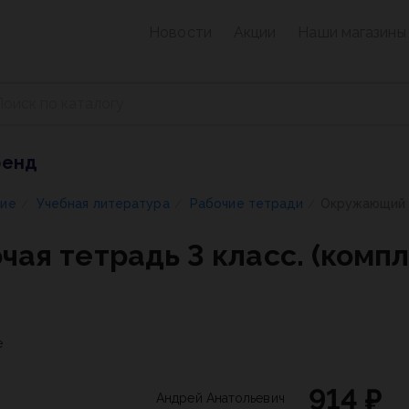
Новости
Акции
Наши магазины
ренд
ние
Учебная литература
Рабочие тетради
/
/
/
я тетрадь 3 класс. (компл.
е
914 ₽
Андрей Анатольевич