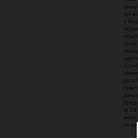
учащ
орган
с Фе
образ
общег
предс
сорие
деяте
отраб
элеме
резул
практ
деяте
предн
(в 1-
ребён
течен