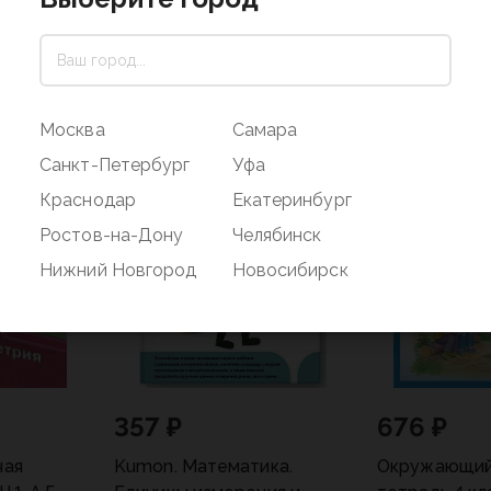
Москва
Самара
Санкт-Петербург
Уфа
Краснодар
Екатеринбург
Ростов-на-Дону
Челябинск
Нижний Новгород
Новосибирск
357 ₽
676 ₽
чая
Kumon. Математика.
Окружающий