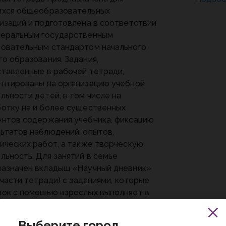
ихся общеобразовательных
изаций и подготовлена в соответствии
деральным государственным
овательным стандартом начального
о образования. Задания,
тавленные в рабочей тетради,
нтированы на организацию учебной
льности детей, в том числе на
отку на и более существенных
нтов содержания учебника, фиксацию
ьтатов наблюдений, опытов,
ических работ, а также творческую
льность. Для занятий в семье
азначен вкладыш «Научный дневник»
й части тетради) с заданиями, которые
ок с помощью взрослых выполняет в
ие учебного года.
Выберите город