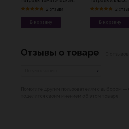
тетрадь Тематический
тетрадь 8 класс. Ч
контроль 6 класс
Мерзляк
2 отзыва
2 отзы
Цыбулько И.П. ФГОС
В корзину
В корзину
Отзывы о товаре
0 отзывов
По умолчанию
Помогите другим пользователям с выбором — 
поделится своим мнением об этом товаре.