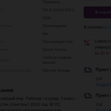
Плешаков
ул
978-5-09128-379-2
В корзи
2026
ельство
Просвещение
В наличии:
в 0
3кл
Совмест
ет
Окружающий мир
универс
амма
Школа России
до 10 %
Учебное издание
дания
(школы)
Пункт
чебной литературы
Рабочая тетрадь
0 ₽
Подроб
сание
Пункт
ающий мир. Рабочая тетрадь. 3 класс.
астях. Комплект 2026 год. ФГОС
0 ₽
ая тетрадь предназначена для
Подроб