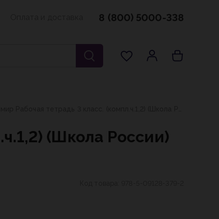
8 (800) 5000-338
Оплата и доставка
Окружающий мир Рабочая тетрадь 3 класс. (компл.ч.1,2) (Школа России) А.А. Плешаков (2026)
ч.1,2) (Школа России)
Код товара:
978-5-09128-379-2