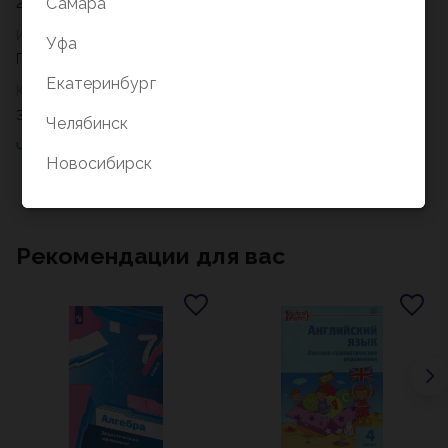
Самара
2026
Издательство
Уфа
Просвещение
Екатеринбург
Класс
3кл
Челябинск
Новосибирск
Рекомендации для вас