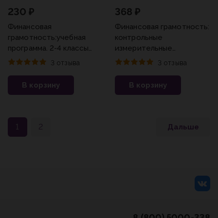
230 ₽
368 ₽
Финансовая
Финансовая грамотность:
грамотность:учебная
контрольные
программа. 2-4 классы
измерительные
Юлия Корлюгова (2023)
материалы .10-11 классы
3 отзыва
3 отзыва
Юлия Брехова, Дмитрий
Завьялов, Александр
В корзину
В корзину
Алмосов(2023)
1
2
Дальше
8 (800) 5000-338