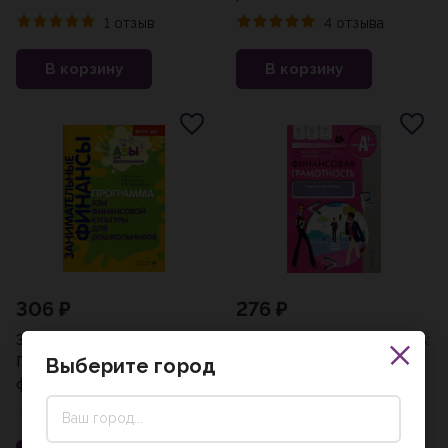
воспитателей ДОУ
Л.В., Семенкова Е.В.,
1 отзыв
4 отзыва
Стахович Л.В., Семенкова
Рыжановская Л.Ю./22
Е.В., Рыжановская
В корзину
В корзину
Л.Ю./22
306 ₽
276 ₽
Занимательные финансы.
Финансовая грамотность:
Программа "Азы
учебная программа 5-7
Выберите город
финансовой культуры для
классы Ю.Н. Корлюгова,
дошкольников". Стахович
И.В. Липсиц, Е.А.
0 отзывов
0 отзывов
Л.В., Семенкова Е.В.,
Вигдорчик(2022)