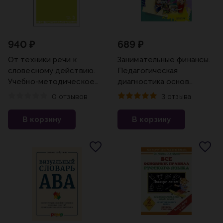
940 ₽
689 ₽
От техники речи к
Занимательные финансы.
словесному действию.
Педагогическая
Учебно-методическое
диагностика основ
пособие для СПО
финансовой культуры
0 отзывов
3 отзыва
Багрова Е. О., Викторова
дошкольников. 5-7
О. В.
лет.Семенкова Е.В.,
В корзину
В корзину
Стахович Л.В./23