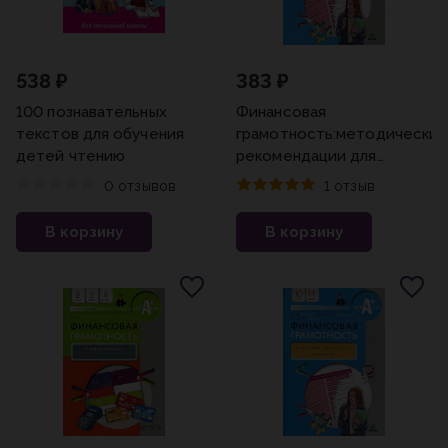
538 ₽
383 ₽
100 познавательных
Финансовая
текстов для обучения
грамотность:методически
детей чтению
рекомендации для
учителя. 10-11 классы
0 отзывов
1 отзыв
Юлия Брехова, Дмитрий
Завьялов, Александр
В корзину
В корзину
Алмосов (2023)