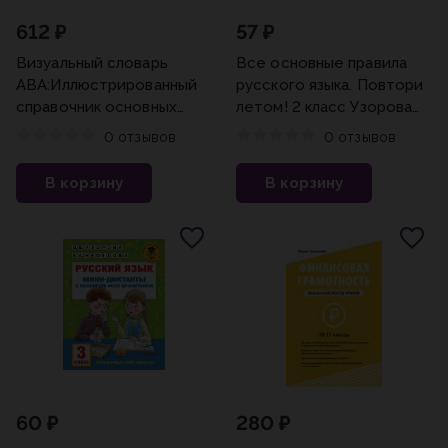
612 ₽
57 ₽
Визуальный словарь
Все основные правила
АВА:Иллюстрированный
русского языка. Повтори
справочник основных
летом! 2 класс Узорова
понятий прикладного
О.В. Ольга Узорова,Елена
0 отзывов
0 отзывов
анализа поведения
Нефёдова
В корзину
В корзину
60 ₽
280 ₽