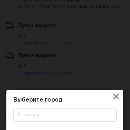
до 10 %
— при заказе в магазинах нашей сети.
Пункт выдачи
0 ₽
Подробнее о доставке
Пункт выдачи
0 ₽
Подробнее о доставке
Описание
Выберите город
Окружающий мир. Рабочая тетрадь. 3 класс. В 2
частях. Комплект 2026 год. ФГОС
Рабочая тетрадь предназначена для учащихся
общеобразовательных организаций и подготовлена