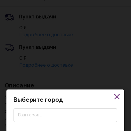
Пункт выдачи
0 ₽
Подробнее о доставке
Пункт выдачи
0 ₽
Подробнее о доставке
Описание
Учебное издание соответствует образовательной
Выберите город
программе и предназначено для системного
освоения школьной дисциплины. Пособие
используется для изучения теоретического
материала, его закрепления и подготовки к