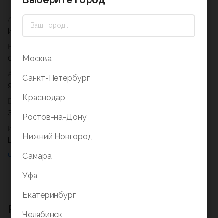
Автор
Ирина Александровна Лыкова
Вес
Москва
0,150
Артикул
Санкт-Петербург
978-5-4310-0269-4
Краснодар
Возрастное ограничение
3+
Ростов-на-Дону
Издательство
Нижний Новгород
Цветной мир
Самара
Уфа
Екатеринбург
Рекомендации для вас
Челябинск