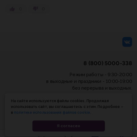
0
0
8 (800) 5000-338
Режим работы - 9:30-20:00
в выходные и праздники - 10:00-19:00
без перерыва и выходных.
На сайте используются файлы cookies. Продолжая
Политика конфиденциальности
/
СОГЛАСИЕ на
использовать сайт, вы соглашаетесь с этим. Подробнее –
обработку персональных данных
/
Соглашение об
в
политике использования файлов cookie
.
использовании cookie-файлов
Я согласен
© Планета книги, 1998-2026