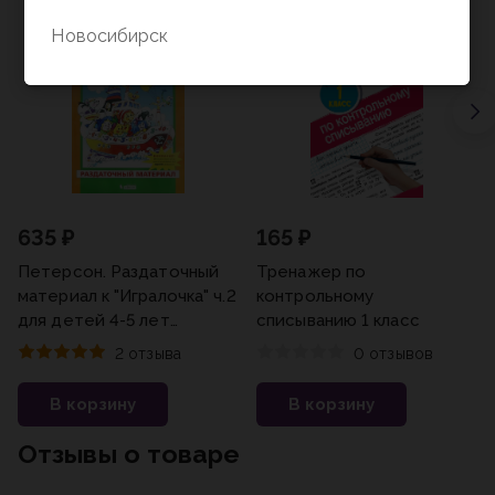
Новосибирск
635 ₽
165 ₽
Петерсон. Раздаточный
Тренажер по
материал к "Игралочка" ч.2
контрольному
для детей 4-5 лет
списыванию 1 класс
(Бином/21)
2 отзыва
0 отзывов
В корзину
В корзину
Отзывы о товаре