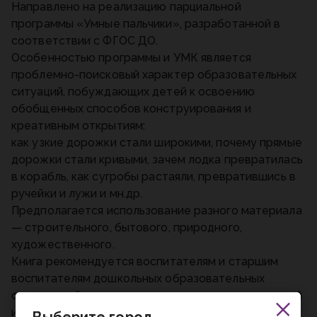
Направлено на реализацию парциальной
программы «Умные пальчики», разработанной в
соответствии с ФГОС ДО.
Особенностью программы и УМК является
проблемно-поисковый характер образовательных
ситуаций, побуждающих детей к освоению
обобщенных способов конструирования и
креативным открытиям:
как узкие дорожки стали широкими, почему прямые
дорожки стали кривыми, зачем лодка превратилась
в корабль, как сугробы растаяли, превратившись в
ручейки и лужи и мн.др.
Предполагается использование разного материала
— строительного, бытового, природного,
художественного.
Книга рекомендуется воспитателям и старшим
воспитателям дошкольных образовательных
организаций, студентам педагогических колледжей
и вузов.
Выберите город