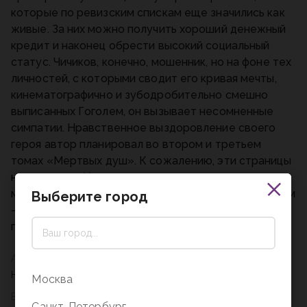
которые по ревизским спискам еще значились как
живые. За них можно получить хороший денежный
кредит и наконец обрести высокий социальный
статус. Чичиков, конечно, мошенник, но на фоне тех
личностей, с которыми сводит его кривая мечты,
кинематографично и зубодробительно смешно
выписанных Гоголем, он вызывает несомненные
симпатии. Нравственное выздоровление своего
героя автор планировал во втором и третьем
томах «Мертвых душ». К сожалению, эти страницы
не написаны. Или к счастью, ведь теперь мы сами
можем всё додумать. История с открытым финалом
Выберите город
— это вечный привет от классика каждому новому
поколению.
Автор
Николай Васильевич Гоголь
Москва
Вес
Санкт-Петербург