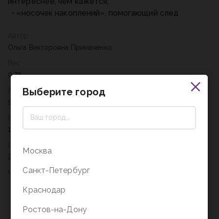
интереснее, чем кажется;
• «носочек накоплений», помогающий след
Автор
Ольга Викторовна Примаченко
Вес
0,78
Выберите город
Артикул
978-5-04-122424-0
Возрастное ограничение
16+
Год
Москва
2021
Санкт-Петербург
Краснодар
Ростов-на-Дону