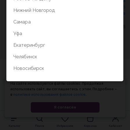
Политика конфиденциальности
/
СОГЛАСИЕ на
обработку персональных данных
/
Соглашение об
Нижний Новгород
использовании cookie-файлов
Самара
© Планета книги, 1998-2026
Уфа
Екатеринбург
Челябинск
Новосибирск
На сайте используются файлы cookies. Продолжая
использовать сайт, вы соглашаетесь с этим. Подробнее –
в
политике использования файлов cookie
.
Я согласен
Каталог
Поиск
Избранное
Корзина
Кабинет