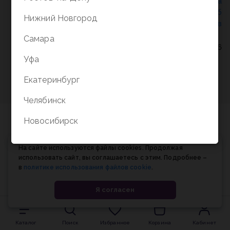
Политика конфиденциальности
/
СОГЛАСИЕ на
обработку персональных данных
/
Соглашение об
Нижний Новгород
использовании cookie-файлов
Самара
© Планета книги, 1998-2026
Уфа
Екатеринбург
Челябинск
Новосибирск
На сайте используются файлы cookies. Продолжая
использовать сайт, вы соглашаетесь с этим. Подробнее –
в
политике использования файлов cookie
.
Я согласен
Каталог
Поиск
Избранное
Корзина
Кабинет