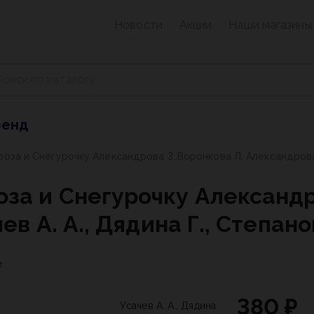
Новости
Акции
Наши магазины
ренд
за и Снегурочку Александрова З.,Воронкова Л. Александрова З.Н
за и Снегурочку Александр
в А. А., Дядина Г., Степанов
е
380 ₽
Усачев А. А., Дядина