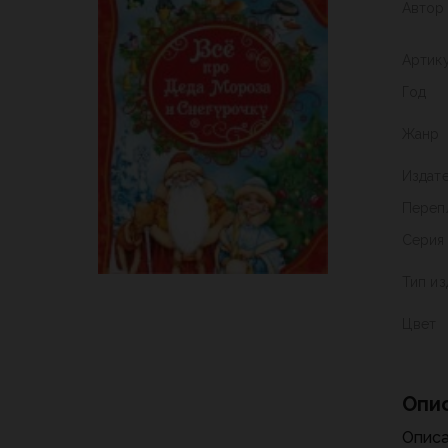
Автор
Артик
Год
Жанр
Издат
Переп
Серия
Тип из
Цвет
Опи
Описа