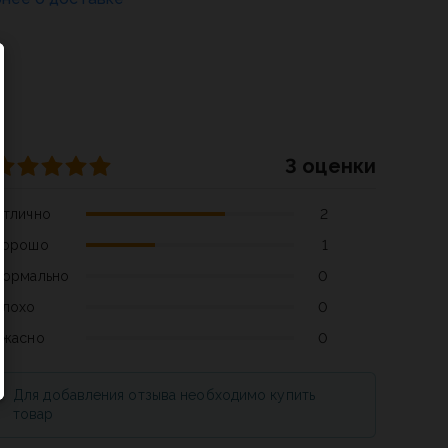
3 оценки
Отлично
2
Хорошо
1
Нормально
0
Плохо
0
Ужасно
0
Для добавления отзыва необходимо купить
товар