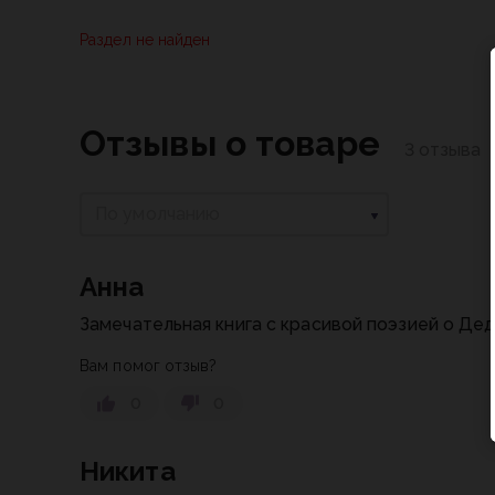
Раздел не найден
Отзывы о товаре
3 отзыва
По умолчанию
Анна
Замечательная книга с красивой поэзией о Де
Вам помог отзыв?
0
0
Никита