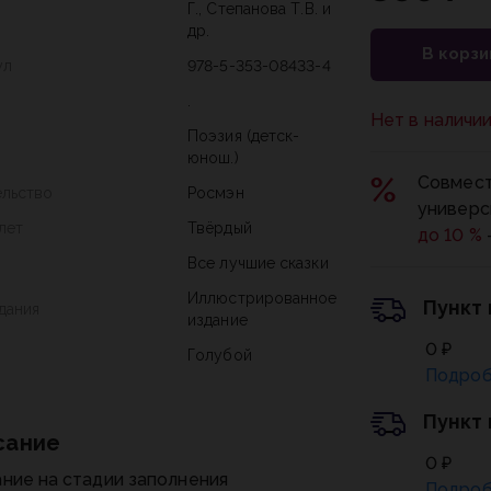
Г., Степанова Т.В. и
др.
В корзи
ул
978-5-353-08433-4
.
Нет в наличи
Поэзия (детск-
юнош.)
Совмест
ельство
Росмэн
универс
лет
Твёрдый
до 10 %
Все лучшие сказки
Иллюстрированное
Пункт
дания
издание
0 ₽
Голубой
Подроб
Пункт
сание
0 ₽
ние на стадии заполнения
Подроб