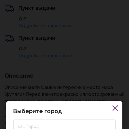
Пункт выдачи
0 ₽
Подробнее о доставке
Пункт выдачи
0 ₽
Подробнее о доставке
Описание
Описание книги Самые интересные места мира
(футляр): Перед вами прекрасно иллюстрированный
путеводитель по самым интересным местам мира -
от созданных человеком лучших городов и
Выберите город
шедевров архитектуры до потрясающих
воображение чудес, сотворенных самой природой.
Читатель найдет в книге не только яркие