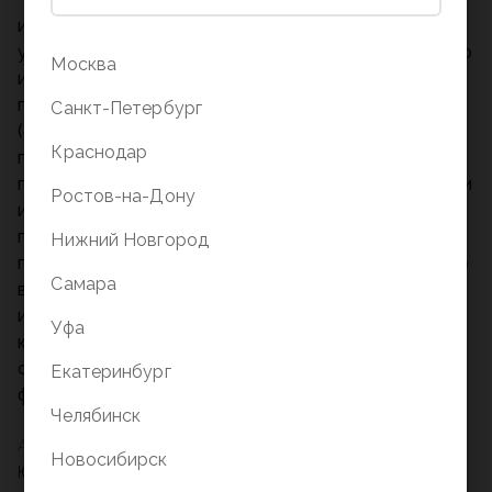
иллюстрации и увлекательные статьи об
уникальных уголках нашей планеты, но и подробную
Москва
информацию, справочные материалы, которые
позволят подготовиться к путешествию
Санкт-Петербург
(сориентироваться в том, когда лучше всего
Краснодар
планировать поездку, что обязательно стоит
посмотреть, как лучше всего добраться до того или
Ростов-на-Дону
иного места и т. п.). Издание станет прекрасным
подарком не только тем, кто отправляется в
Нижний Новгород
путешествие, но и тем, кто любит исследовать мир
Самара
виртуально, погружаясь в познавательный рассказ
или выразительные фотографии. На страницах этой
Уфа
книги: Континенты, страны и города Культовые
сооружения Дворцы, замки, крепости Интересные
Екатеринбург
факты Чудеса природы Красочные фотографии
Челябинск
Автор
Новосибирск
Юдзан Дайдодзи, Такуан Сохо