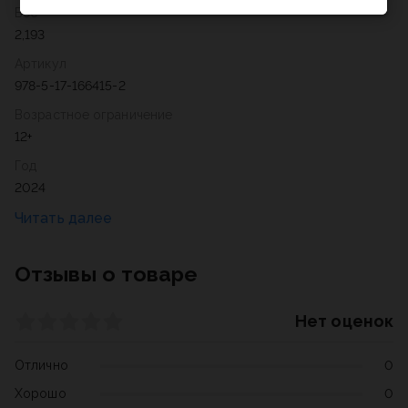
Вес
2,193
Артикул
978-5-17-166415-2
Возрастное ограничение
12+
Год
2024
Отзывы о товаре
Нет оценок
Отлично
0
Хорошо
0