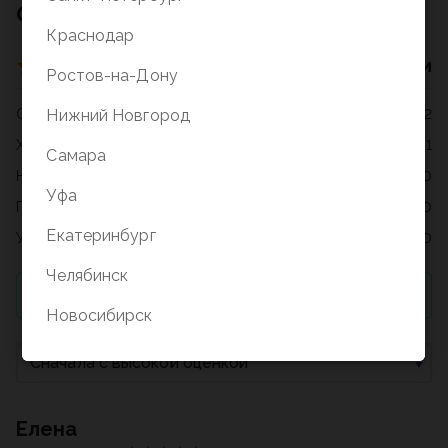
Отзывы о товаре
Краснодар
3 оценки
Ростов-на-Дону
Отлично
2
Нижний Новгород
Хорошо
1
Самара
Нормально
0
Уфа
Плохо
0
Екатеринбург
Ужасно
0
Челябинск
Для добавления отзыва необходимо купить товар
Новосибирск
Сначала с высокой оценкой
Елена