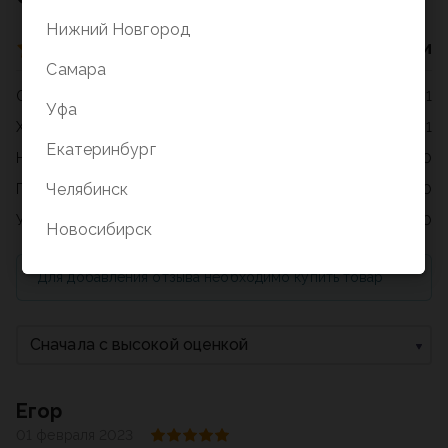
Нижний Новгород
2 оценки
Самара
Отлично
1
Уфа
Хорошо
1
Екатеринбург
Нормально
0
Челябинск
Плохо
0
Ужасно
0
Новосибирск
Для добавления отзыва необходимо купить товар
Сначала с высокой оценкой
Егор
01 февраля 2023