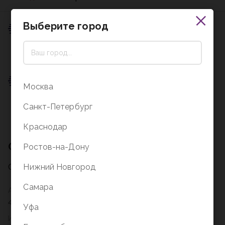
Выберите город
Пункт выдачи
0 ₽
Подробнее о доставке
Пункт выдачи
Москва
0 ₽
Санкт-Петербург
Подробнее о доставке
Краснодар
Описание
Ростов-на-Дону
Описание на стадии заполнения
Нижний Новгород
Самара
Артикул
45156
Уфа
Издательство