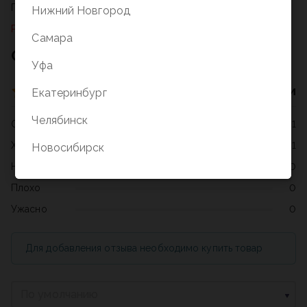
Глобен
Нижний Новгород
Раздел не найден
Самара
Отзывы о товаре
Уфа
2 оценки
Екатеринбург
Челябинск
Отлично
1
Хорошо
1
Новосибирск
Нормально
0
Плохо
0
Ужасно
0
Для добавления отзыва необходимо купить товар
По умолчанию