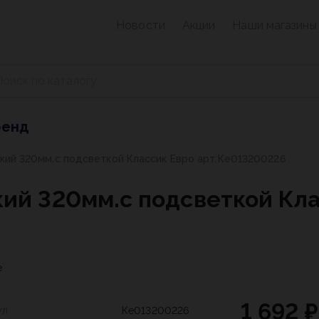
Новости
Акции
Наши магазины
ренд
кий 320мм.с подсветкой Классик Евро арт.Ке013200226
кий 320мм.с подсветкой Кл
е
1 692 ₽
ул
Ке013200226