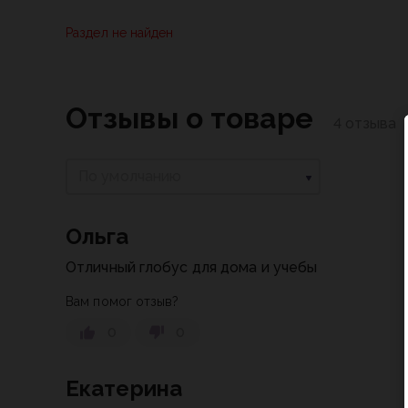
Раздел не найден
Отзывы о товаре
4 отзыва
По умолчанию
Ольга
Отличный глобус для дома и учебы
Вам помог отзыв?
0
0
Екатерина