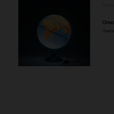
Издат
Опи
Описа