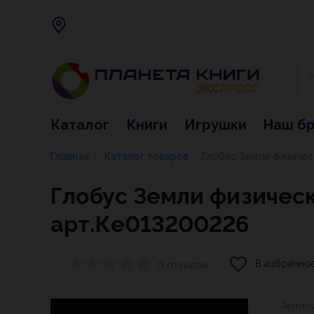
Каталог
Книги
Игрушки
Наш б
Главная
Каталог товаров
Глобус Земли физичес
/
/
Глобус Земли физичес
арт.Ке013200226
В избранно
0 отзывов
Артик