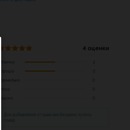
4 оценки
Отлично
2
Хорошо
2
Нормально
0
Плохо
0
Ужасно
0
Для добавления отзыва необходимо купить
товар