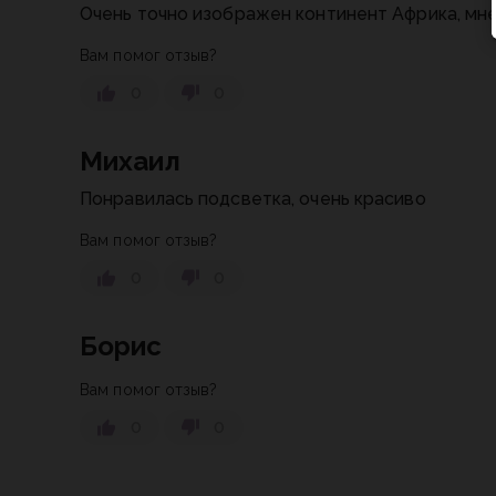
Очень точно изображен континент Африка, мн
Вам помог отзыв?
0
0
Михаил
Понравилась подсветка, очень красиво
Вам помог отзыв?
0
0
Борис
Вам помог отзыв?
0
0