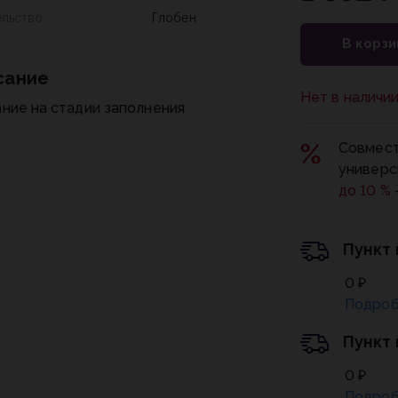
ельство
Глобен
В корзи
сание
Нет в наличи
ние на стадии заполнения
Совмест
универс
до 10 %
Пункт
0 ₽
Подроб
Пункт
0 ₽
Подроб