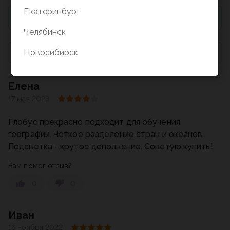
Екатеринбург
Для добавления отзыва необходимо купить товар
Челябинск
По умолчанию
Новосибирск
Елена
17 мая 2023
Глобус прекрасно подходит для обучения
географии. Четкое разделение стран и океанов.
Подсветка - крутое дополнение. Советую купить!
Вам помог отзыв?
0
0
Иван
16 ноября 2022