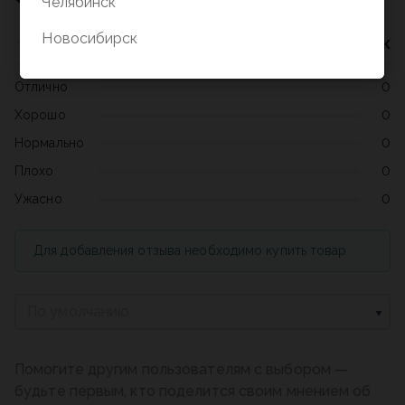
Челябинск
Новосибирск
Нет оценок
Отлично
0
Хорошо
0
Нормально
0
Плохо
0
Ужасно
0
Для добавления отзыва необходимо купить товар
По умолчанию
Помогите другим пользователям с выбором —
будьте первым, кто поделится своим мнением об