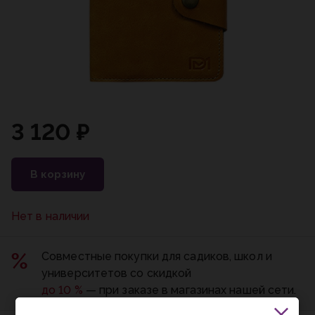
3 120 ₽
В корзину
Нет в наличии
Совместные покупки для садиков, школ и
университетов со скидкой
до 10 %
— при заказе в магазинах нашей сети.