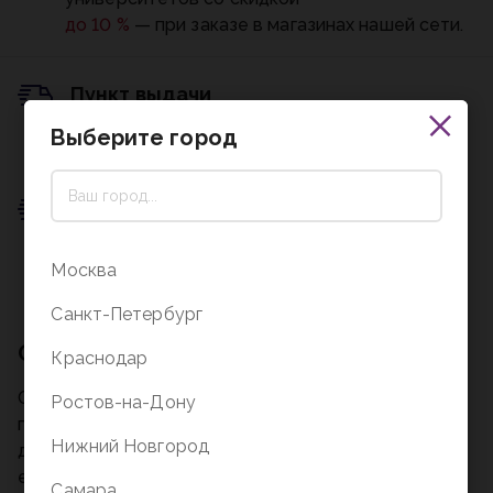
до 10 %
— при заказе в магазинах нашей сети.
Пункт выдачи
Выберите город
0 ₽
Подробнее о доставке
Пункт выдачи
0 ₽
Москва
Подробнее о доставке
Санкт-Петербург
Описание
Краснодар
Обложка для паспорта BRAUBERG станет
Ростов-на-Дону
прекрасным подарком, который защищает
Нижний Новгород
документ от изнашивания и загрязнения и придает
ему респектабельный вид.
Самара