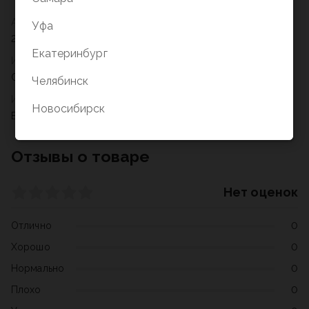
Артикул
Уфа
238868
Екатеринбург
Издательство
Самсон
Челябинск
Издательский бренд
Новосибирск
BRAUBERG
Отзывы о товаре
Нет оценок
Отлично
0
Хорошо
0
Нормально
0
Плохо
0